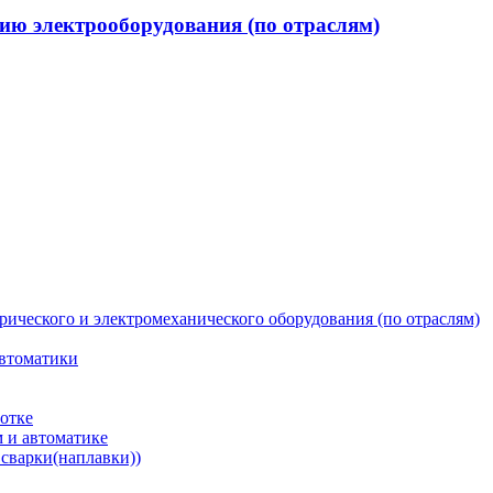
нию электрооборудования (по отраслям)
рического и электромеханического оборудования (по отраслям)
автоматики
ботке
 и автоматике
сварки(наплавки))