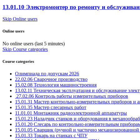
13.01.10 Электромонтер по ремонту и обслужива
Skip Online users
Online users
No online users (last 5 minutes)
Skip Course categories
Course categories
Олимпиада по допускам 2026
22.02.06 Сварочное производство
15.02.08 Технология машиностроения
13.02.11 Техническая эксплуатация и обслуживание элект
27.02.06 Контроль работы измерительных приборов
15.01.31 Мастер контрольно-измерительных приборов и 
15.01.35 Мастер слесарных работ
11.01.01 Монтажник радиоэлектронной аппаратуры
15.01.23 Наладчик станков и оборудования в механообра
15.01.20 Слесарь по контрольно-измерительным приборам
15.01.05 Сварщик (ручной и частично механизированной 
15.01.33 Токарь на станках с ЧПУ