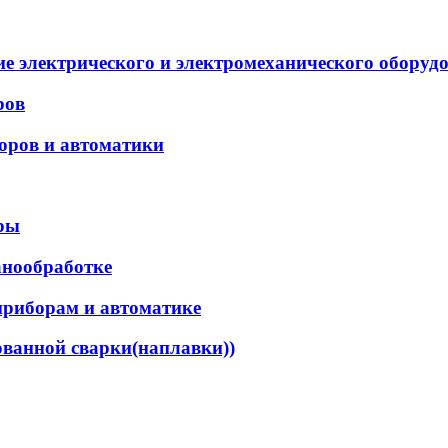
ие электрического и электромеханического оборудо
ров
оров и автоматики
ры
анообработке
приборам и автоматике
ованной сварки(наплавки))