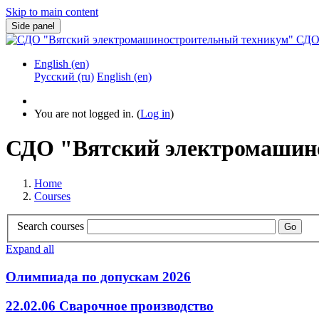
Skip to main content
Side panel
СДО
English ‎(en)‎
Русский ‎(ru)‎
English ‎(en)‎
You are not logged in. (
Log in
)
СДО "Вятский электромашин
Home
Courses
Search courses
Go
Expand all
Олимпиада по допускам 2026
22.02.06 Сварочное производство